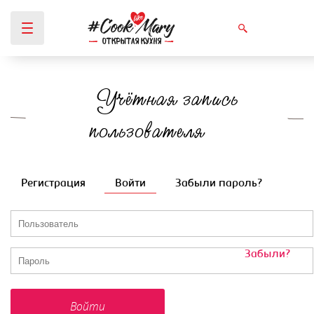
Учётная запись
Вы здесь
пользователя
Регистрация
Войти
(активная вкладка)
Забыли пароль?
Главные вкладки
Логин
*
Пароль
*
Забыли?