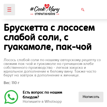
Брускетта с лососем
Вы здесь
слабой соли, с
гуакамоле, пак-чой
Лосось слабой соли по нашему авторскому рецепту со
свежим пак-чой и гуакамоле на гречишном хлебе
собственного производства - легкая закуска и
идеальное дополнение к белому вину. Также часто
берут на завтрак в дополнение к яичнице.
Вес: 110 г
Есть вопрос по нашим
Написать
блюдам?
Напишите в Whatsapp