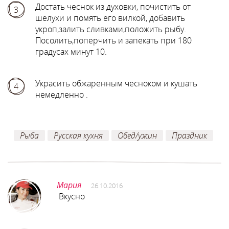
Достать чеснок из духовки, почистить от
3
шелухи и помять его вилкой, добавить
укроп,залить сливками,положить рыбу.
Посолить,поперчить и запекать при 180
градусах минут 10.
Украсить обжаренным чесноком и кушать
4
немедленно .
Рыба
Русская кухня
Обед/ужин
Праздник
Мария
26.10.2016
Вкусно