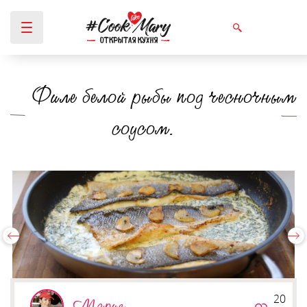
Филе белой рыбы под чесночным
Вы здесь
соусом.
20
Мария