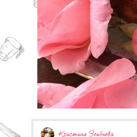
Кристина Згибнева