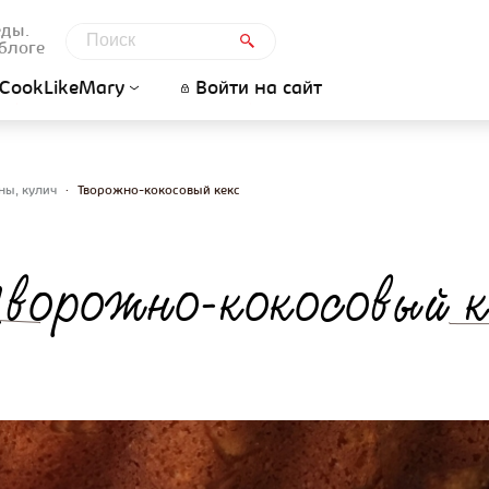
еды.
блоге
CookLikeMary
Войти на сайт
ны, кулич
•
Творожно-кокосовый кекс
орожно-кокосовый к