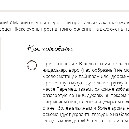
рии! У Марии очень интересный профиль,изысканная кухня 
 рецепт!Кекс очень прост в приготовлении,на вкус очень 
Как готовить
Приготовление: В большой миске бле
1
яица,сахар,творог(пастообразный,не 
масло,сметану и взбиваем блендером(
Просеянную муку,соду,соль и стружку
массе.Перемешиваем ложкой,не взбива
разогретую до 180С духовку.Выпекаем 
накрываем пищ.пленкой и убираем в хо
станет более влажным и более ароматн
рекомендует украсить глазурью из бел
глазурь моих деток!Рецепт есть в мое