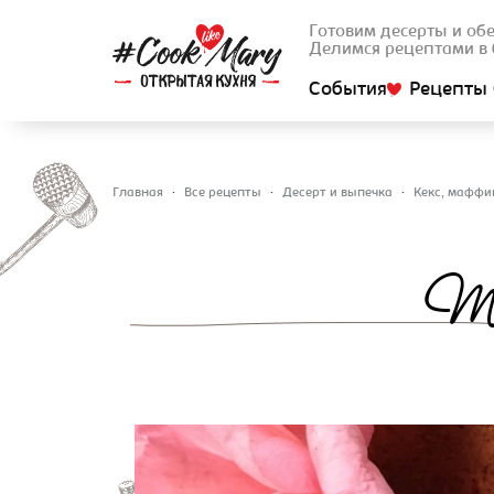
Готовим десерты и об
Делимся рецептами в 
События
Рецепты 
Главная
•
Все рецепты
•
Десерт и выпечка
•
Кекс, маффи
Вы здесь
Тв