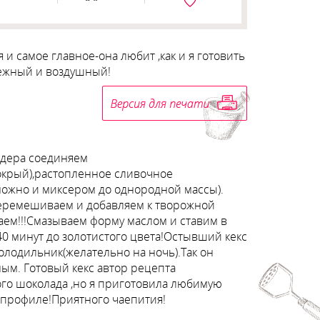
и самое главное-она любит ,как и я готовить
нежный и воздушный!
ндера соединяем
мокрый),растопленное сливочное
можно и миксером до однородной массы).
 перемешиваем и добавляем к творожной
ем!!!Смазываем форму маслом и ставим в
40 минут до золотистого цвета!Остывший кекс
лодильник(желательно на ночь).Так он
ым. Готовый кекс автор рецепта
ого шоколада ,но я приготовила любимую
м профиле!Приятного чаепития!