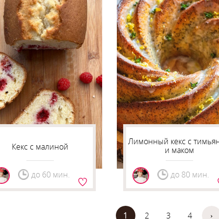
Лимонный кекс с тимья
Кекс с малиной
и маком
до 60 мин.
до 80 мин.
1
2
3
4
›