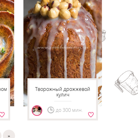
ном
Творожный дрожжевой
кулич
до 300 мин.
»