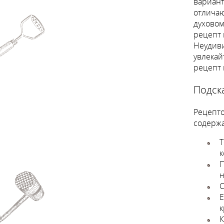
вариант
отличаю
духовом
рецепт 
Неудиви
увлекай
рецепт 
Подск
Рецепто
содержа
Т
к
П
н
С
Е
к
К