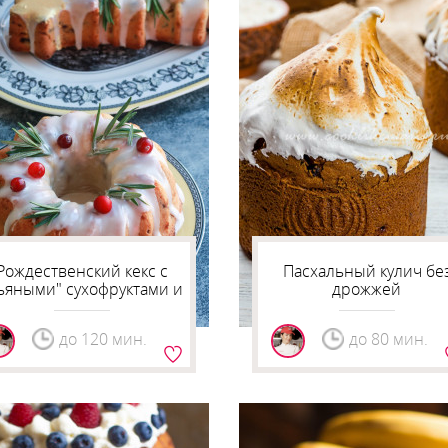
Рождественский кекс с
Пасхальный кулич бе
ьяными" сухофруктами и
дрожжей
орехами
до 120 мин.
до 80 мин.