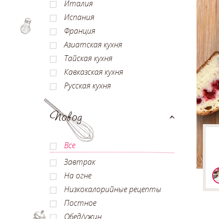
Италия
Испания
Франция
Азиатская кухня
Тайская кухня
Кавказская кухня
Русская кухня
Повод
Все
Завтрак
На огне
Низкокалорийные рецепты
Постное
Обед/ужин