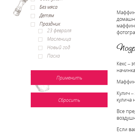
Без мяса
Маффины
Детям
домашне
Праздник
маффино
23 февраля
фотогра
Масленица
Подр
Новый год
Пасха
Кекс – 
начинка
Маффины
Кулич –
кулича 
Все пре
воздуш
Если ва