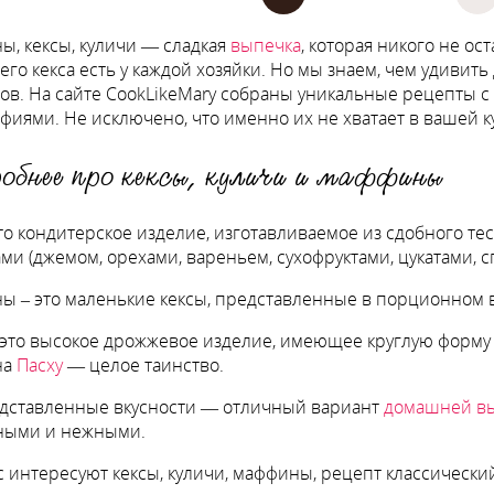
, кексы, куличи — сладкая
выпечка
, которая никого не о
го кекса есть у каждой хозяйки. Но мы знаем, чем удивить 
в. На сайте CookLikeMary собраны уникальные рецепты 
фиями. Не исключено, что именно их не хватает в вашей к
обнее про кексы, куличи и маффины
это кондитерское изделие, изготавливаемое из сдобного те
ми (джемом, орехами, вареньем, сухофруктами, цукатами, с
 – это маленькие кексы, представленные в порционном в
 это высокое дрожжевое изделие, имеющее круглую форму
на
Пасху
— целое таинство.
дставленные вкусности — отличный вариант
домашней в
ными и нежными.
с интересуют кексы, куличи, маффины, рецепт классически