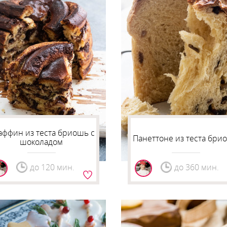
аффин из теста бриошь с
Панеттоне из теста бри
шоколадом
до 120 мин.
до 360 мин.