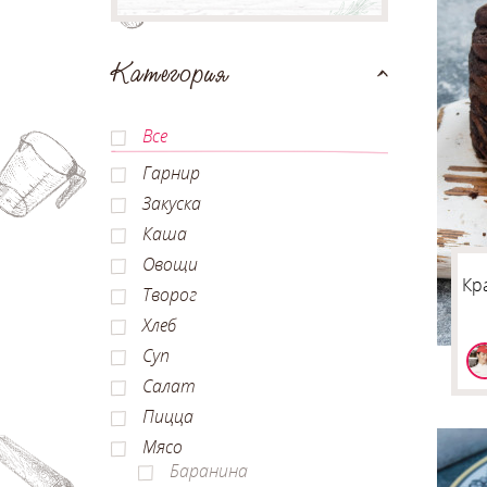
Категория
Все
Гарнир
Закуска
Каша
Овощи
Кр
Творог
Хлеб
Суп
Салат
Пицца
Мясо
Баранина