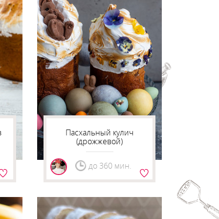
з
Пасхальный кулич
(дрожжевой)
до 360 мин.