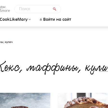
еды.
блоге
CookLikeMary
Войти на сайт
ны, кулич
Кекс, маффины, кули
ницы