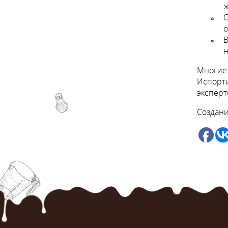
ж
О
о
В
н
Многие 
Испорти
эксперт
Создани