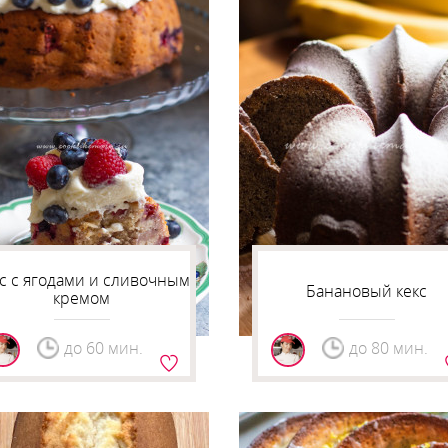
с с ягодами и сливочным
Банановый кекс
кремом
до 60 мин.
до 80 мин.