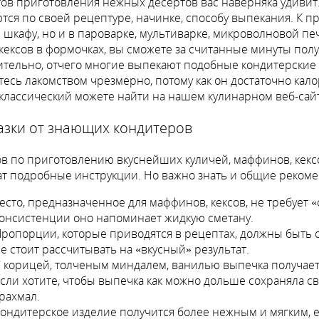
ов приготовления нежных десертов вас наверняка удивит. 
тся по своей рецептуре, начинке, способу выпекания. К пр
 шкафу, но и в пароварке, мультиварке, микроволновой п
кексов в формочках, вы сможете за считанные минуты пол
тельно, отчего многие выпекают подобные кондитерские и
тесь лакомством чрезмерно, потому как он достаточно кало
классический можете найти на нашем кулинарном веб-сайт
азки от знающих кондитеров
в по приготовлению вкуснейших куличей, маффинов, кексо
т подробные инструкции. Но важно знать и общие реком
есто, предназначенное для маффинов, кексов, не требует «
онсистенции оно напоминает жидкую сметану.
ропорции, которые приводятся в рецептах, должны быть 
е стоит рассчитывать на «вкусный» результат.
 корицей, толченым миндалем, ванилью выпечка получает
сли хотите, чтобы выпечка как можно дольше сохраняла св
рахмал.
ондитерское изделие получится более нежным и мягким, е