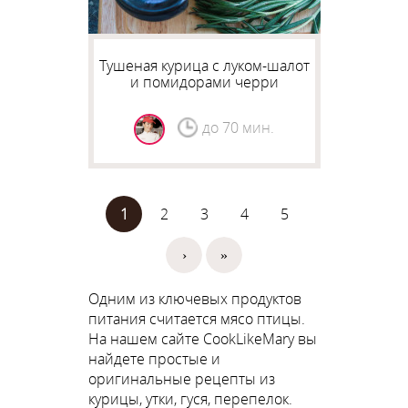
Тушеная курица с луком-шалот
и помидорами черри
до 70 мин.
1
2
3
4
5
Страницы
›
»
Одним из ключевых продуктов
питания считается мясо птицы.
На нашем сайте CookLikeMary вы
найдете простые и
оригинальные рецепты из
курицы, утки, гуся, перепелок.