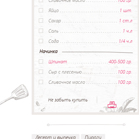
Яйцо
1 шт.
Сахар
1 ст.л
Соль
1 ч.л
Сода
1/4 ч.л
Начинка
Шпинат
400-500 гр.
Сыр с плесенью
100 гр.
Сливочное масло
100 гр.
Не забыть купить
Десерт и выпечка
Пироги