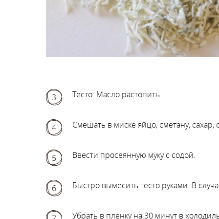
Тесто: Масло растопить.
3
Смешать в миске яйцо, сметану, сахар,
4
Ввести просеянную муку с содой.
5
Быстро вымесить тесто руками. В случа
6
Убрать в пленку на 30 минут в холодил
7