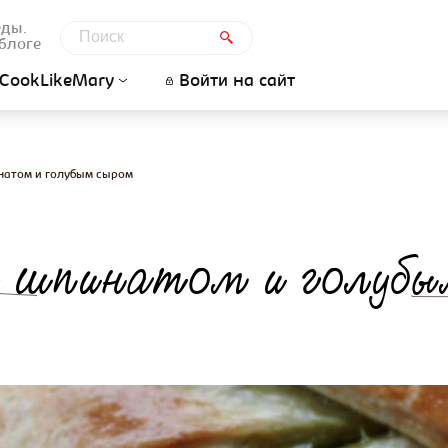
еды.
блоге
CookLikeMary
Войти на сайт
натом и голубым сыром
 шпинатом и голуб