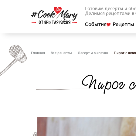
Готовим десерты и об
Делимся рецептами в 
События
Рецепты 
Главная
•
Все рецепты
•
Десерт и выпечка
•
Пирог с шпи
Вы здесь
Пирог с