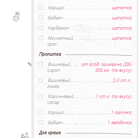
Корица
щепотка
Бадьян
щепотка
Кардамон
щепотка
Мускатный
щепотка
орех
Пропитка
Вишнёвый
от ягод, примерно 200-
сироп
300 мл. (по вкусу)
Вишнёвый
2-3 ст.л.
ликер
Коричневый
1 ст.л. (по вкусу)
сахар
Корица
1 палочка
Бадьян
1 звёздочка
Для крема