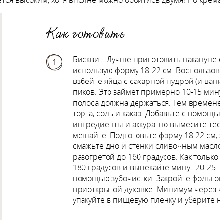
ется высоким, хотя вполне можно обойтись двумя! Но крема
Как готовить
Бисквит. Лучше приготовить накануне с
1
использую форму 18-22 см. Воспользо
взбейте яйца с сахарной пудрой (и ва
пиков. Это займет примерно 10-15 мин
полоса должна держаться. Тем времене
торта, соль и какао. Добавьте с помо
ингредиенты и аккуратно вымесите тес
мешайте. Подготовьте форму 18-22 см, 
смажьте дно и стенки сливочным масло
разогретой до 160 градусов. Как тольк
180 градусов и выпекайте минут 20-25.
помощью зубочистки. Закройте фольгой
приоткрытой духовке. Минимум через ч
упакуйте в пищевую пленку и уберите 