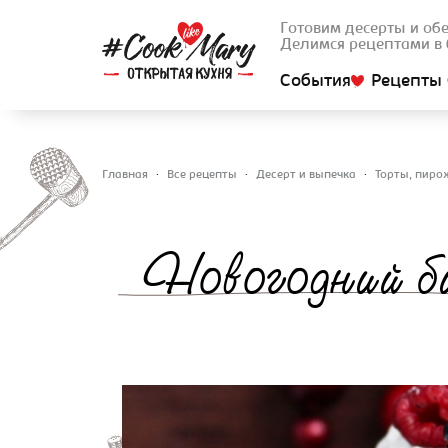
Готовим десерты и об
Делимся рецептами в 
События
Рецепты 
Главная
•
Все рецепты
•
Десерт и выпечка
•
Торты, пир
Вы здесь
Новогодний б