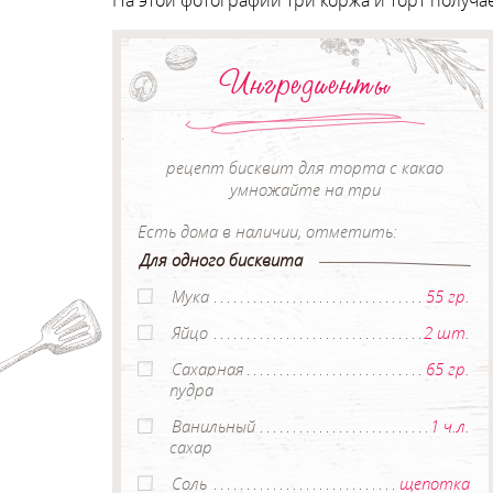
На этой фотографии три коржа и торт получа
Ингредиенты
рецепт бисквит для торта с какао
умножайте на три
Есть дома в наличии, отметить:
Для одного бисквита
Мука
55 гр.
Яйцо
2 шт.
Сахарная
65 гр.
пудра
Ванильный
1 ч.л.
сахар
Соль
щепотка