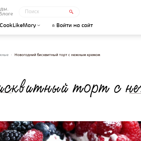
еды.
блоге
CookLikeMary
Войти на сайт
ожные
•
Новогодний бисквитный торт с нежным кремом
исквитный торт с 