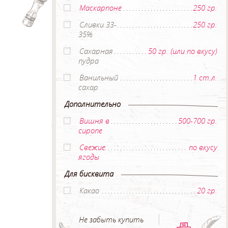
Маскарпоне
250 гр.
Сливки 33-
250 гр.
35%
Сахарная
50 гр. (или по вкусу)
пудра
Ванильный
1 ст.л.
сахар
Дополнительно
Вишня в
500-700 гр.
сиропе
Свежие
по вкусу
ягоды
Для бисквита
Какао
20 гр.
Не забыть купить