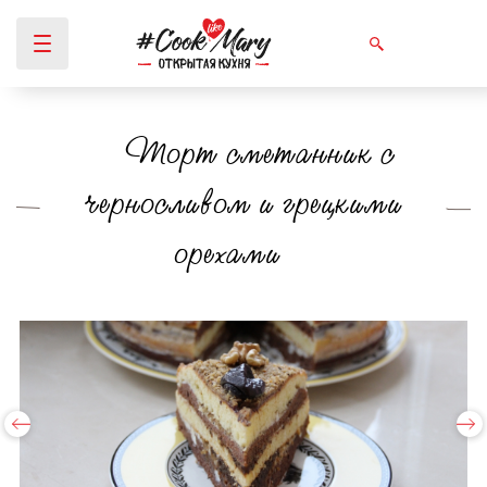
Торт сметанник с
Вы здесь
черносливом и грецкими
орехами