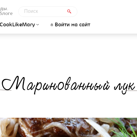
еды.
блоге
CookLikeMary
Войти на сайт
Маринованный лук