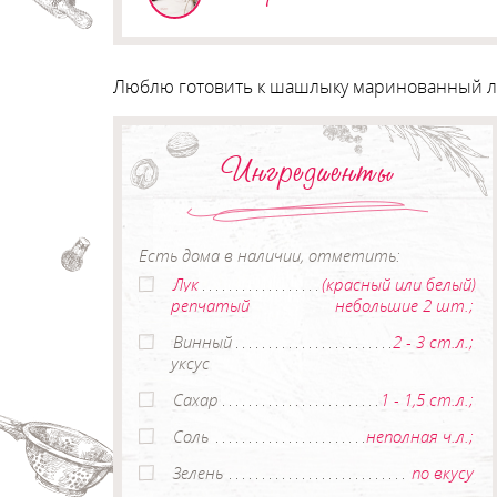
Люблю готовить к шашлыку маринованный лук.
Ингредиенты
Есть дома в наличии, отметить:
Лук
(красный или белый)
репчатый
небольшие 2 шт.;
Винный
2 - 3 ст.л.;
уксус
Сахар
1 - 1,5 ст.л.;
Соль
неполная ч.л.;
Зелень
по вкусу