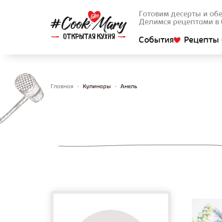
Готовим десерты и об
Делимся рецептами в 
События
Рецепты 
Главная
•
Кулинары
•
Анель
Вы здесь