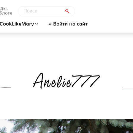
еды.
блоге
CookLikeMary
Войти на сайт
Anelie777