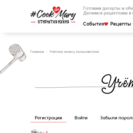
Готовим десерты и об
Делимся рецептами в 
События
Рецепты 
Главная
•
Учётная запись пользователя
Вы здесь
Учёт
Регистрация
(активная вкладка)
Войти
Забыли парол
Главные вкладки
Логин
*