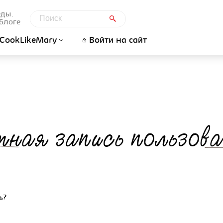
еды.
блоге
CookLikeMary
Войти на сайт
ная запись пользов
ь?