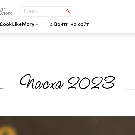
еды.
блоге
CookLikeMary
Войти на сайт
Пасха 2023