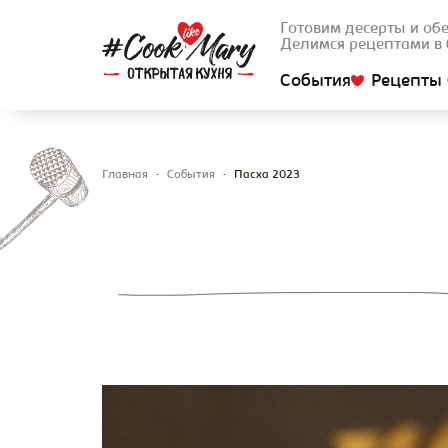
Готовим десерты и об
Делимся рецептами в 
События
Рецепты 
Главная
•
События
•
Пасха 2023
Вы здесь