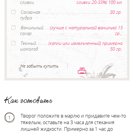
сливки
сливки 20-33%) 100 мл
Сахарная
80 гр.
пудра
Ванильный
(лучше с натуральной ванилью) 15
сахар
гр.;
Темный
(капли или измельченный) примерно
шоколад
50 гр;
Не забыть купить
Как готовить
Творог положите в марлю и придавите чем-то
1
тяжелым, оставьте на 3 часа для стекания
лишней жидкости. Примерно за 1 час до