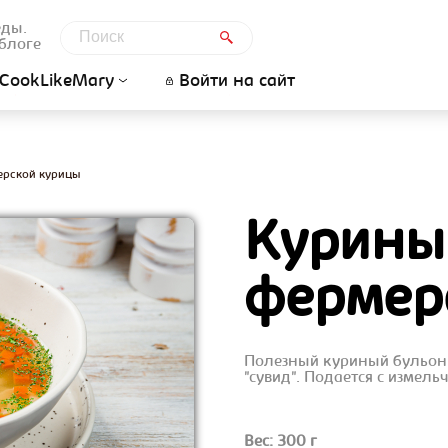
еды.
блоге
CookLikeMary
Войти на сайт
ерской курицы
Куриный
фермер
Полезный куриный бульон 
"сувид". Подается с измел
Вес: 300 г