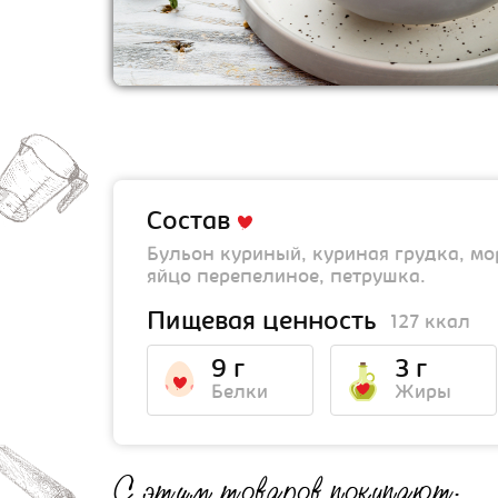
Состав
Бульон куриный, куриная грудка, мор
яйцо перепелиное, петрушка.
Пищевая ценность
127 ккал
9 г
3 г
Белки
Жиры
С этим товаров покупают: