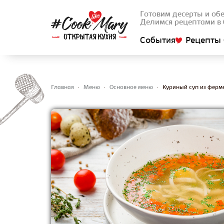
Готовим десерты и об
Делимся рецептами в 
События
Рецепты 
Главная
•
Меню
•
Основное меню
•
Куриный суп из ферм
Вы здесь