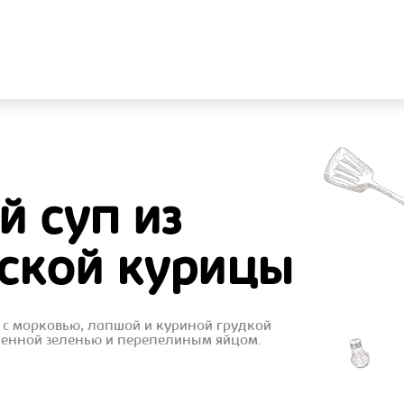
 суп из
ской курицы
с морковью, лапшой и куриной грудкой
ьченной зеленью и перепелиным яйцом.