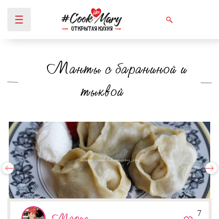
Манты с бараниной и
Вы здесь
тыквой
7
Мария