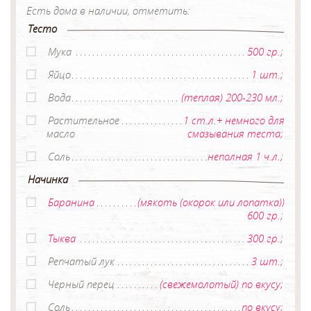
Есть дома в наличии, отметить:
Тесто
Мука
500 гр.;
Яйцо
1 шт.;
Вода
(теплая) 200-230 мл.;
Растительное
1 ст.л.+ немного для
масло
смазывания теста;
Соль
неполная 1 ч.л.;
Начинка
Баранина
(мякоть (окорок или лопатка))
600 гр.;
Тыква
300 гр.;
Репчатый лук
3 шт.;
Черный перец
(свежемолотый) по вкусу;
Соль
по вкусу;