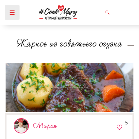
Жаркое из говяжьего огузка
Вы здесь
5
Мария