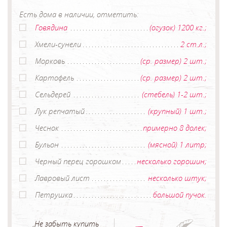
Есть дома в наличии, отметить:
Говядина
(огузок) 1200 кг.;
Хмели-сунели
2 ст.л.;
Морковь
(ср. размер) 2 шт.;
Картофель
(ср. размер) 2 шт.;
Сельдерей
(стебель) 1-2 шт.;
Лук репчатый
(крупный) 1 шт.;
Чеснок
примерно 8 долек;
Бульон
(мясной) 1 литр;
Черный перец горошком
несколько горошин;
Лавровый лист
несколько штук;
Петрушка
большой пучок.
Не забыть купить