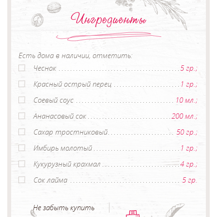
Ингредиенты
Есть дома в наличии, отметить:
Чеснок
5 гр.;
Красный острый перец
1 гр.;
Соевый соус
10 мл.;
Ананасовый сок
200 мл.;
Сахар тростниковый
50 гр.;
Имбирь молотый
1 гр.;
Кукурузный крахмал
4 гр.;
Сок лайма
5 гр.
Не забыть купить