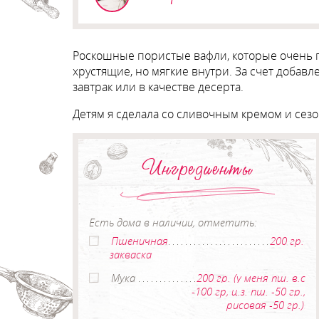
Роскошные пористые вафли, которые очень п
хрустящие, но мягкие внутри. За счет добавл
завтрак или в качестве десерта.
Детям я сделала со сливочным кремом и сезо
Ингредиенты
Есть дома в наличии, отметить:
Пшеничная
200 гр.
закваска
Мука
200 гр. (у меня пш. в.с
-100 гр, ц.з. пш. -50 гр.,
рисовая -50 гр.)