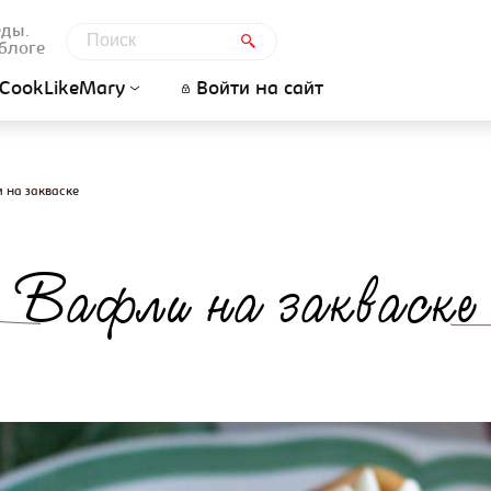
еды.
блоге
CookLikeMary
Войти на сайт
 на закваске
Вафли на закваске