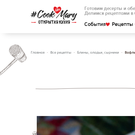
Готовим десерты и об
Делимся рецептами в 
События
Рецепты 
Главная
•
Все рецепты
•
Блины, оладьи, сырники
•
Вафли
Вы здесь