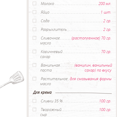
Молоко
200 мл.
Яйцо
1 шт.
Сода
2 гр.
Разрыхлитель
2 гр.
Сливочное
(растопленное) 70 гр.
масло
Коричневый
70 гр.
сахар
Ванильная
(ванилин, ванильный
паста
сахар) по вкусу
Растительное
для смазывания формы
масло
Для крема
Сливки 35 %
100 гр.
Творожный
100 гр.
сыр