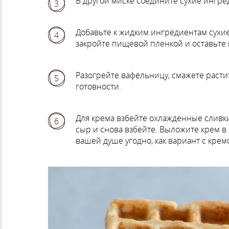
В другой миске соедините сухие ингред
3
Добавьте к жидким ингредиентам сухи
4
закройте пищевой пленкой и оставьте 
Разогрейте вафельницу, смажете раст
5
готовности.
Для крема взбейте охлажденные сливк
6
сыр и снова взбейте. Выложите крем в
вашей душе угодно, как вариант с кре