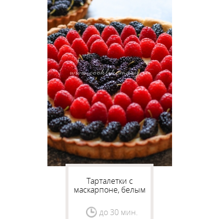
Тарталетки с
маскарпоне, белым
шоколадом и ноткой
апельсина
до 30 мин.