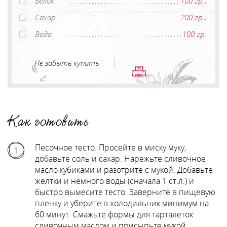
Белок
100 гр.;
Сахар
200 гр.;
Вода
100 гр.
Не забыть купить
Как готовить
Песочное тесто. Просейте в миску муку,
1
добавьте соль и сахар. Нарежьте сливочное
масло кубиками и разотрите с мукой. Добавьте
желтки и немного воды (сначала 1 ст.л.) и
быстро вымесите тесто. Заверните в пищевую
пленку и уберите в холодильник минимум на
60 минут. Смажьте формы для тарталеток
сливочным маслом и присыпьте мукой.