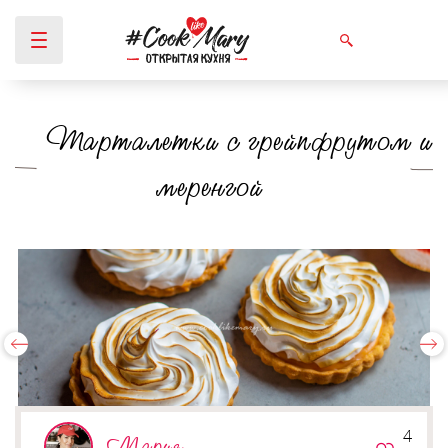
Тарталетки с грейпфрутом и
Вы здесь
меренгой
4
Мария