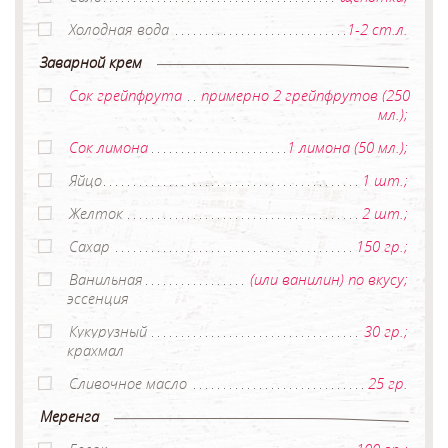
Холодная вода
1-2 ст.л.
Заварной крем
Сок грейпфрута
примерно 2 грейпфрутов (250
мл.);
Сок лимона
1 лимона (50 мл.);
Яйцо
1 шт.;
Желток
2 шт.;
Сахар
150 гр.;
Ванильная
(или ванилин) по вкусу;
эссенция
Кукурузный
30 гр.;
крахмал
Сливочное масло
25 гр.
Меренга