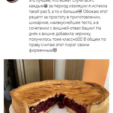
это лучшее, что может случиться с
каждым😁 за период изоляции я испекла
такой раз 5, а то и больше🤣 Обожаю этот
рецепт за простоту в приготовлении,
шикарное, наивкуснейшее тесто, а в
сочетании с вишней-отвал башки! На
днях к вишне добавила чернику,
получилось тоже классно👍🏻 В общем по
праву считаю этот пирог своим
фирменным😻