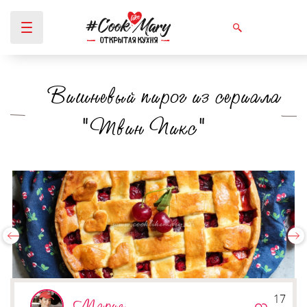
Вишневый пирог из сериала
Вы здесь
"Твин Пикс"
17
Мария