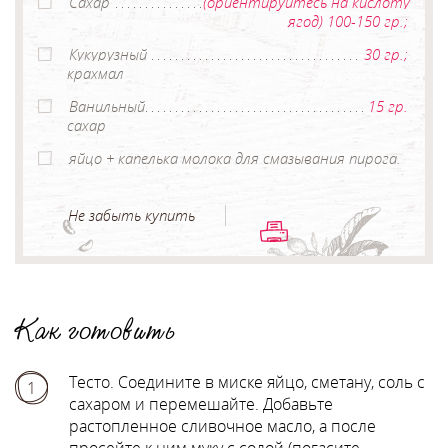
Сахар
(ориентируйтесь на кислоту
ягод) 100-150 гр.;
Кукурузный
30 гр.;
крахмал
Ванильный
15 гр.
сахар
яйцо + капелька молока для смазывания пирога.
Не забыть купить
Как готовить
Тесто. Соедините в миске яйцо, сметану, соль с
1
сахаром и перемешайте. Добавьте
растопленное сливочное масло, а после