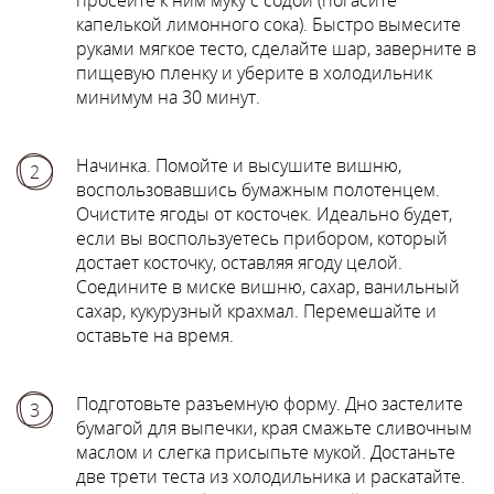
просейте к ним муку с содой (погасите
капелькой лимонного сока). Быстро вымесите
руками мягкое тесто, сделайте шар, заверните в
пищевую пленку и уберите в холодильник
минимум на 30 минут.
Начинка. Помойте и высушите вишню,
2
воспользовавшись бумажным полотенцем.
Очистите ягоды от косточек. Идеально будет,
если вы воспользуетесь прибором, который
достает косточку, оставляя ягоду целой.
Соедините в миске вишню, сахар, ванильный
сахар, кукурузный крахмал. Перемешайте и
оставьте на время.
Подготовьте разъемную форму. Дно застелите
3
бумагой для выпечки, края смажьте сливочным
маслом и слегка присыпьте мукой. Достаньте
две трети теста из холодильника и раскатайте.