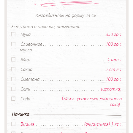
Ингредиенты на форму 24 см.
Есть дома в наличии, отметить:
Мука
350 гр.;
Сливочное
100 гр.;
масло
Яйцо
1 шт.;
Сахар
2 ст.л.;
Сметана
100 гр.;
Соль
щепотка;
Сода
1/4 ч.л. (+капелька лимонного
сока).
Начинка
Вишня
(очищенная) 1 кг.;