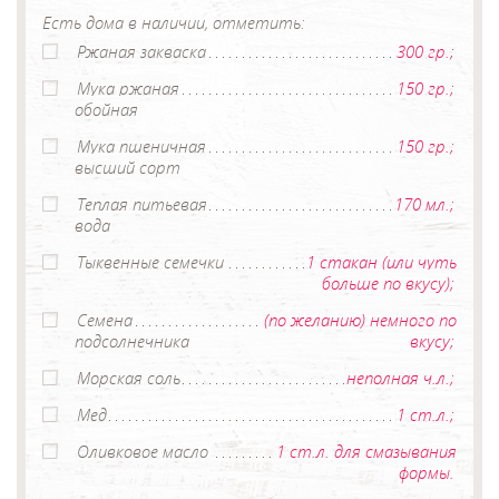
Есть дома в наличии, отметить:
Ржаная закваска
300 гр.;
Мука ржаная
150 гр.;
обойная
Мука пшеничная
150 гр.;
высший сорт
Теплая питьевая
170 мл.;
вода
Тыквенные семечки
1 стакан (или чуть
больше по вкусу);
Семена
(по желанию) немного по
подсолнечника
вкусу;
Морская соль
неполная ч.л.;
Мед
1 ст.л.;
Оливковое масло
1 ст.л. для смазывания
формы.