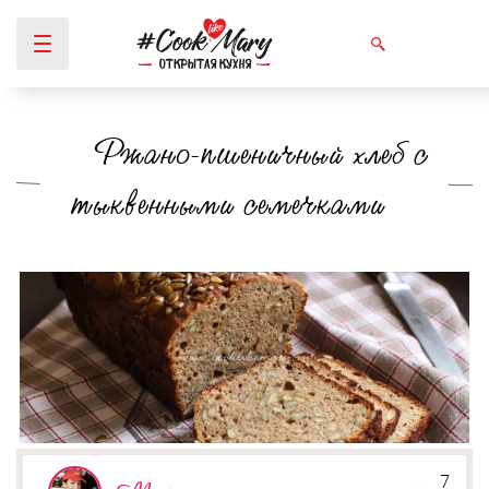
Ржано-пшеничный хлеб с
Вы здесь
тыквенными семечками
7