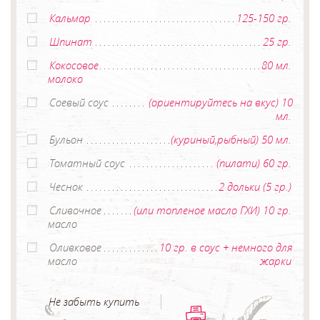
Кальмар
125-150 гр.
Шпинат
25 гр.
Кокосовое
80 мл.
молоко
Соевый соус
(ориентируйтесь на вкус) 10
мл.
Бульон
(куриный,рыбный) 50 мл.
Томатный соус
(пилати) 60 гр.
Чеснок
2 дольки (5 гр.)
Сливочное
(или топленое масло ГХИ) 10 гр.
масло
Оливковое
10 гр. в соус + немного для
масло
жарки
Не забыть купить