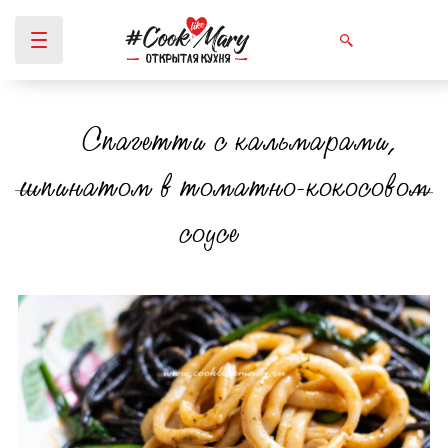
Спагетти с кальмарами,
Вы здесь
шпинатом в томатно-кокосовом
соусе