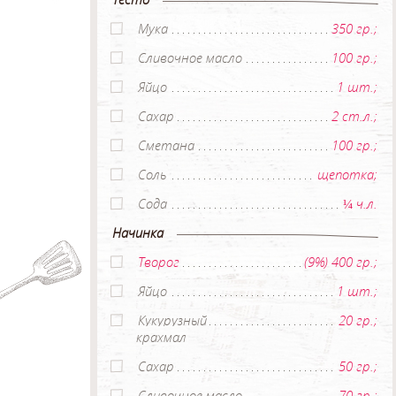
Мука
350 гр.;
Сливочное масло
100 гр.;
Яйцо
1 шт.;
Сахар
2 ст.л.;
Сметана
100 гр.;
Соль
щепотка;
Сода
¼ ч.л.
Начинка
Творог
(9%) 400 гр.;
Яйцо
1 шт.;
Кукурузный
20 гр.;
крахмал
Сахар
50 гр.;
Сливочное масло
70 гр.;