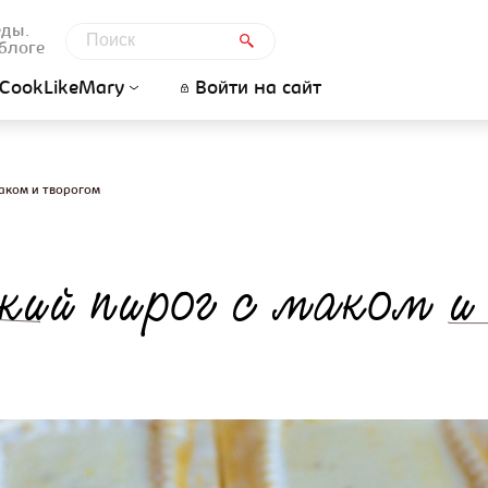
еды.
блоге
CookLikeMary
Войти на сайт
аком и творогом
кий пирог с маком и