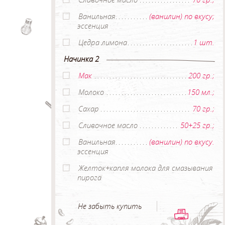
Ванильная
(ванилин) по вкусу;
эссенция
Цедра лимона
1 шт.
Начинка 2
Мак
200 гр.;
Молоко
150 мл.;
Сахар
70 гр.;
Сливочное масло
50+25 гр.;
Ванильная
(ванилин) по вкусу.
эссенция
Желток+капля молока для смазывания
пирога
Не забыть купить