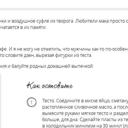
 и воздушное суфле из творога. Любители мака просто сой
атается в их памяти.
е. И я не могу не отметить, что мужчины как-то по-особен
то словите дзен, вырезая фигурки из теста.
ния и балуйте родных домашней выпечкой.
Как готовить
Тесто. Соедините в миске яйцо, сметан
1
растопленное сливочное масло, а после
вымесите руками мягкое тесто и раздели
больше, для дна. Сделайте пласты из т
в холодильник минимум на 30 минут (лу