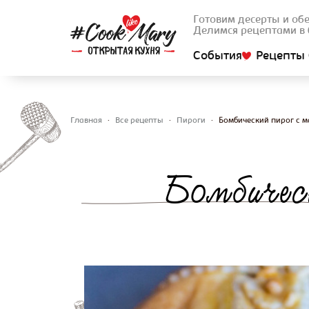
Готовим десерты и об
Делимся рецептами в 
События
Рецепты 
Главная
•
Все рецепты
•
Пироги
•
Бомбический пирог с м
Вы здесь
Бомбичес