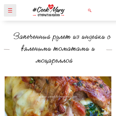
Запеченный рулет из индейки с
Вы здесь
вялеными томатами и
моцареллой