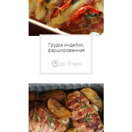
Грудка индейки,
фаршированная
моцареллой и
помидорами
до 70 мин.