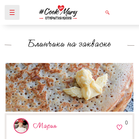
Блинчики на закваске
Вы здесь
0
Мария