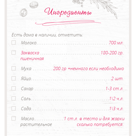
Ингредиенты
Есть дома в наличии, отметить:
Молоко
700 мл.
Закваска
180-200 гр.
пшеничная
Мука
200 гр +немного если необходимо
Яйцо
2 шт.
Сахар
1-3 ст.л.
Соль
1\2 ч.л.
Сода
1\3 ч.л.
Масло
1 ст.л. в тесто и для жарки
растительное
сколько потребуется.