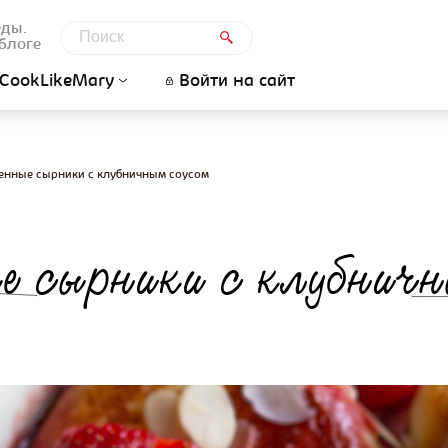
еды.
блоге
CookLikeMary
Войти на сайт
енные сырники с клубничным соусом
е сырники с клубнич