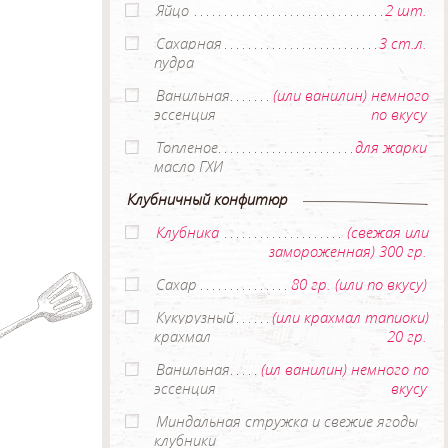
Яйцо
2 шт.
Сахарная
3 ст.л.
пудра
Ванильная
(или ванилин) немного
эссенция
по вкусу
Топленое
для жарки
масло ГХИ
Клубничный конфитюр
Клубника
(свежая или
замороженная) 300 гр.
Сахар
80 гр. (или по вкусу)
Кукурузный
(или крахмал тапиоки)
крахмал
20 гр.
Ванильная
(ил ванилин) немного по
эссенция
вкусу
Миндальная стружка и свежие ягоды
клубники