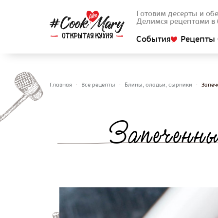
Готовим десерты и об
Делимся рецептами в 
События
Рецепты 
Главная
•
Все рецепты
•
Блины, оладьи, сырники
•
Запеч
Вы здесь
Запеченны