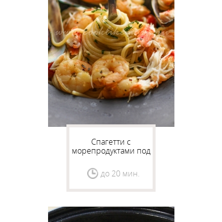
Спагетти с
морепродуктами под
соусом мариньер
до 20 мин.