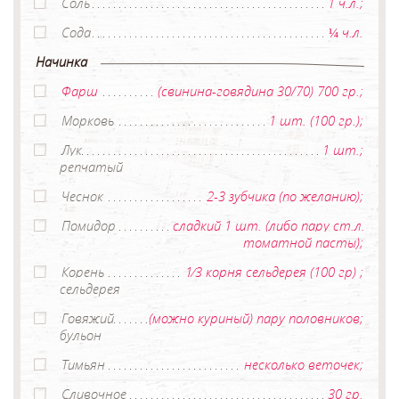
Соль
1 ч.л.;
Сода
¼ ч.л.
Начинка
Фарш
(свинина-говядина 30/70) 700 гр.;
Морковь
1 шт. (100 гр.);
Лук
1 шт.;
репчатый
Чеснок
2-3 зубчика (по желанию);
Помидор
сладкий 1 шт. (либо пару ст.л.
томатной пасты);
Корень
1⁄3 корня сельдерея (100 гр) ;
сельдерея
Говяжий
(можно куриный) пару половников;
бульон
Тимьян
несколько веточек;
Сливочное
30 гр.