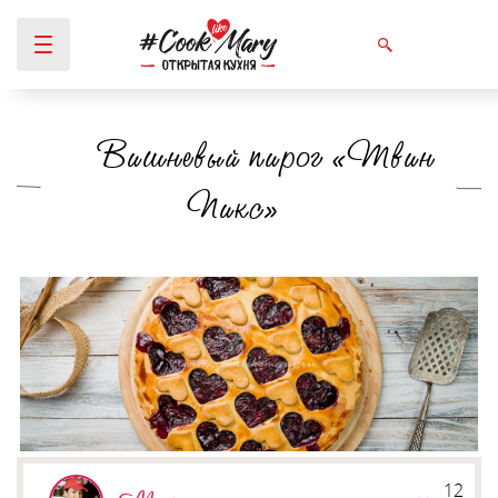
Вишневый пирог «Твин
Вы здесь
Пикс»
12