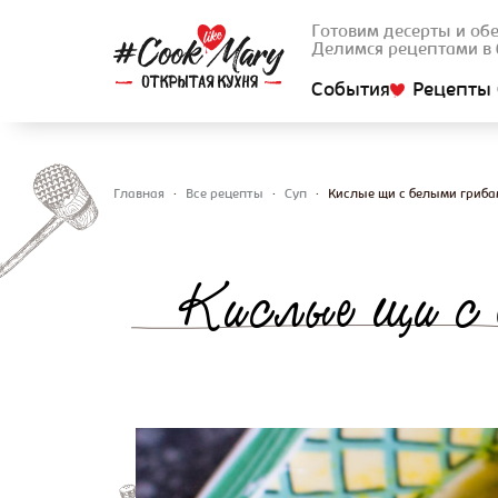
Готовим десерты и об
Делимся рецептами в 
События
Рецепты 
Главная
•
Все рецепты
•
Суп
•
Кислые щи с белыми гриба
Вы здесь
Кислые щи с 