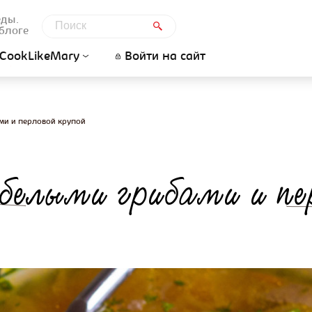
еды.
блоге
CookLikeMary
Войти на сайт
ми и перловой крупой
белыми грибами и пе