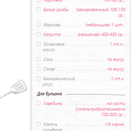
Белые грибы
(замороженные) 100-150
гр.;
Морковь
(небольшая) 1 шт.;
Капуста
(квашеная) 400-450 гр.;
Оливковое
1 ст.л.;
масло
Соль
по вкусу;
Сахар
по вкусу;
Бальзамический
1 ст.л.
уксус
Для бульона
Говядина
на кости
(голень+ребра)примерно
700-800 гр.;
Корень
1/4 корня;
сельдерея