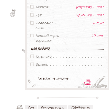
Морковь
(крупная) 1 шт.;
Лук
(крупный) 1 шт.;
Лавровый
5 штук;
лист
Черный перец
10 шт.
горошком
Для подачи
Сметана
Зелень
Не забыть купить
Суп
Русская кухня
Обед/ужин