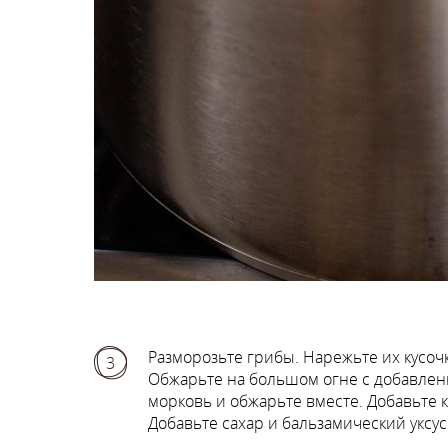
Разморозьте грибы. Нарежьте их кусочк
3
Обжарьте на большом огне с добавлени
морковь и обжарьте вместе. Добавьте 
Добавьте сахар и бальзамический уксус 