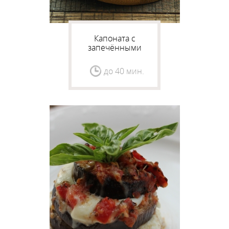
Капоната с
запечёнными
баклажанами
до 40 мин.