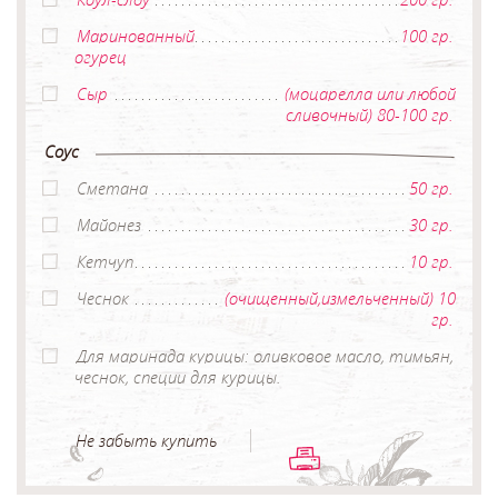
Маринованный
100 гр.
огурец
Сыр
(моцарелла или любой
сливочный) 80-100 гр.
Соус
Сметана
50 гр.
Майонез
30 гр.
Кетчуп
10 гр.
Чеснок
(очищенный,измельченный) 10
гр.
Для маринада курицы: оливковое масло, тимьян,
чеснок, специи для курицы.
Не забыть купить