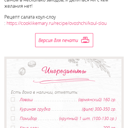
желания нет!
Рецепт салата коул-слоу
:
https://cooklikemary.ru/recipe/ovoshchi/koul-slou
Ингредиенты
Есть дома в наличии, отметить:
Лаваш
(армянский) 160 гр.
Куриная грудка
(филе) 300-350 гр.
Помидор
(крупный) 1 шт. (100-130 гр.)
Коул-слоу
200 гр.