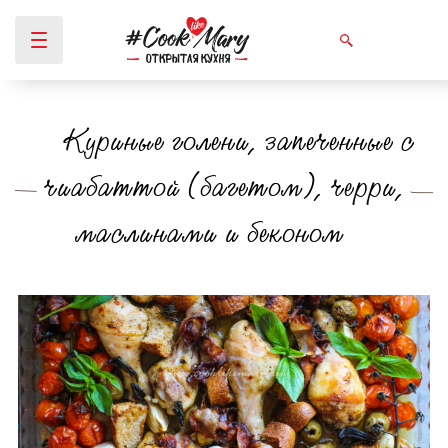
Куриные голени, запеченные с
Вы здесь
чиабаттой (багетом), черри,
маслинами и беконом