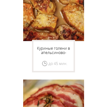
Куриные голени в
апельсиново-
имбирном соусе с
тыквой
до 45 мин.