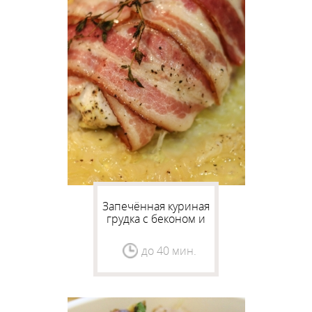
Запечённая куриная
грудка с беконом и
луком-пореем "Для
него"
до 40 мин.