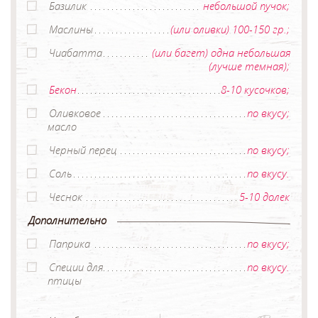
Базилик
небольшой пучок;
Маслины
(или оливки) 100-150 гр.;
Чиабатта
(или багет) одна небольшая
(лучше темная);
Бекон
8-10 кусочков;
Оливковое
по вкусу;
масло
Черный перец
по вкусу;
Соль
по вкусу.
Чеснок
5-10 долек
Дополнительно
Паприка
по вкусу;
Специи для
по вкусу.
птицы