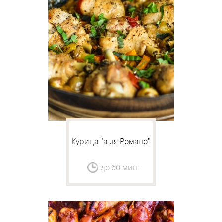
Курица "а-ля Романо"
до 60 мин.