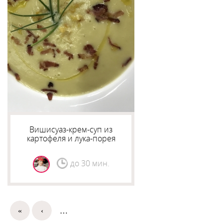
Вишисуаз-крем-суп из
картофеля и лука-порея
до 30 мин.
«
‹
…
Страницы