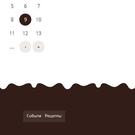
5
6
7
8
9
10
11
12
13
…
›
»
События
Рецепты