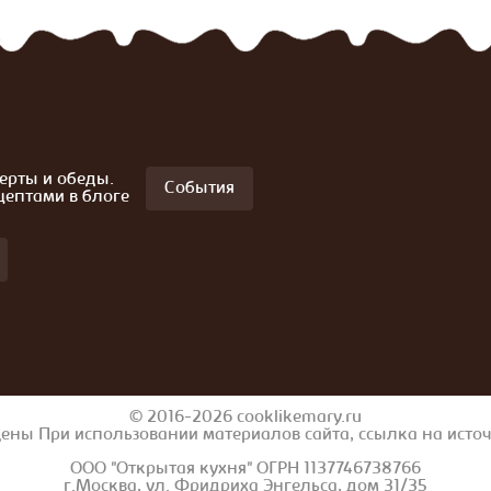
ерты и обеды.
События
цептами в блоге
© 2016-2026 cooklikemary.ru
ены При использовании материалов сайта, ссылка на исто
ООО "Открытая кухня" ОГРН 1137746738766
г.Москва, ул. Фридриха Энгельса, дом 31/35