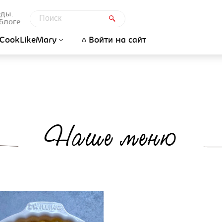
еды.
блоге
CookLikeMary
Войти на сайт
Наше меню