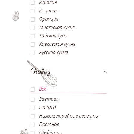
Италия
Испания
Франция
Азиатская кухня
Тайская кухня
Кавказская кухня
Русская кухня
Повод
Все
Завтрак
На огне
Низкокалорийные рецепты
Постное
Обед/ужин