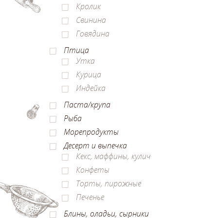
Кролик
Свинина
Говядина
Птица
Утка
Курица
Индейка
Паста/крупа
Рыба
Морепродукты
Десерт и выпечка
Кекс, маффины, кулич
Конфеты
Торты, пирожные
Печенье
Блины, оладьи, сырники