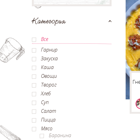
Категория
Все
Гарнир
Закуска
Каша
Овощи
Гн
Творог
Хлеб
Суп
Салат
Пицца
Мясо
Баранина