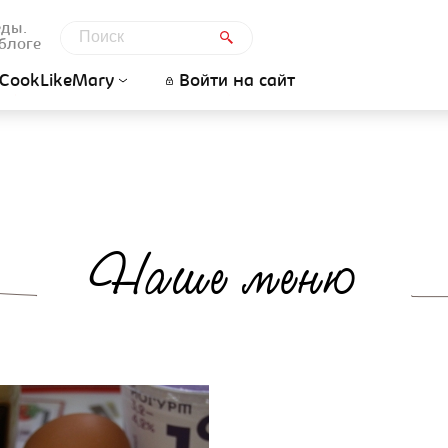
еды.
блоге
CookLikeMary
Войти на сайт
Наше меню