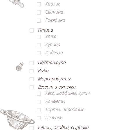
Кролик
Свинина
Говядина
Птица
Утка
Курица
Индейка
Паста/крупа
Рыба
Морепродукты
Десерт и выпечка
Кекс, маффины, кулич
Конфеты
Торты, пирожные
Печенье
Блины, оладьи, сырники