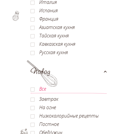
Италия
Испания
Франция
Азиатская кухня
Тайская кухня
Кавказская кухня
Русская кухня
Повод
Все
Завтрак
На огне
Низкокалорийные рецепты
Постное
Обед/ужин