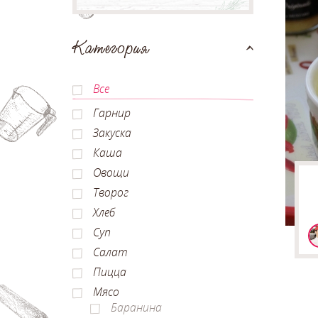
Категория
Все
Гарнир
Закуска
Каша
Овощи
Творог
Хлеб
Суп
Салат
Пицца
Мясо
Баранина