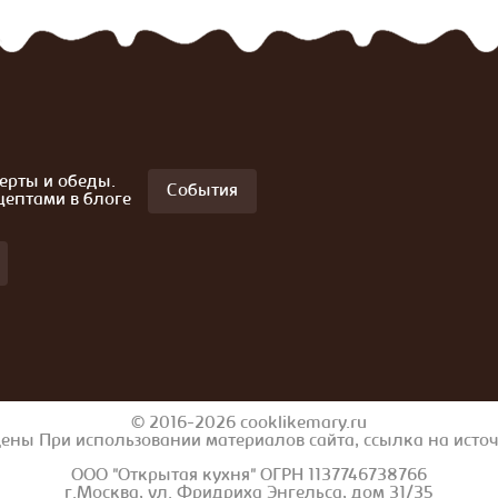
ерты и обеды.
События
цептами в блоге
© 2016-2026 cooklikemary.ru
ены При использовании материалов сайта, ссылка на исто
ООО "Открытая кухня" ОГРН 1137746738766
г.Москва, ул. Фридриха Энгельса, дом 31/35