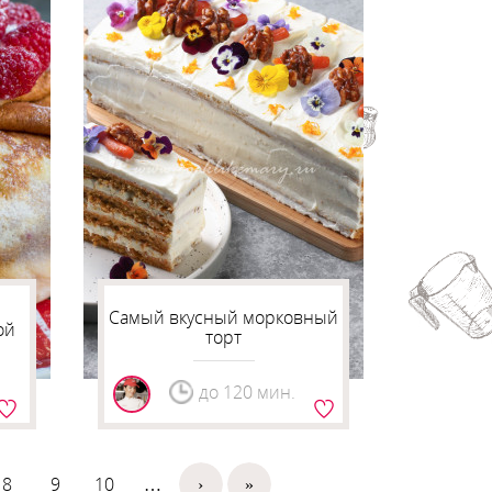
Самый вкусный морковный
ой
торт
до 120 мин.
8
9
10
…
›
»