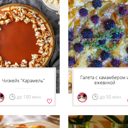
Галета с камамбером 
Чизкейк "Карамель"
ежевикой
до 180 мин.
до 50 мин.