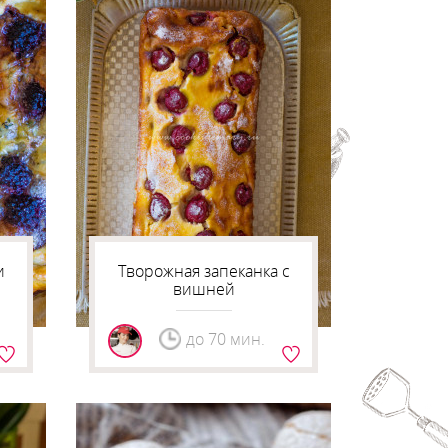
и
Творожная запеканка с
вишней
до 70 мин.