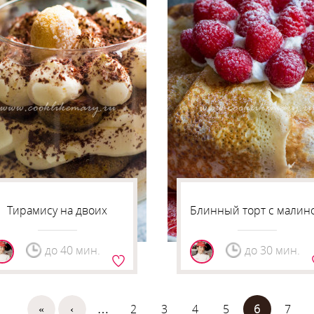
Тирамису на двоих
Блинный торт с малин
до 40 мин.
до 30 мин.
«
‹
…
2
3
4
5
6
7