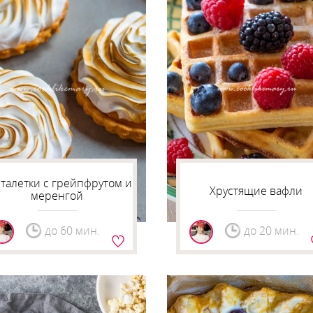
талетки с грейпфрутом и
Хрустящие вафли
меренгой
до 60 мин.
до 20 мин.