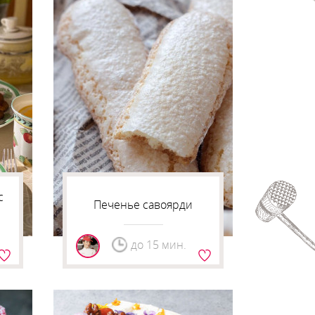
с
Печенье савоярди
до 15 мин.