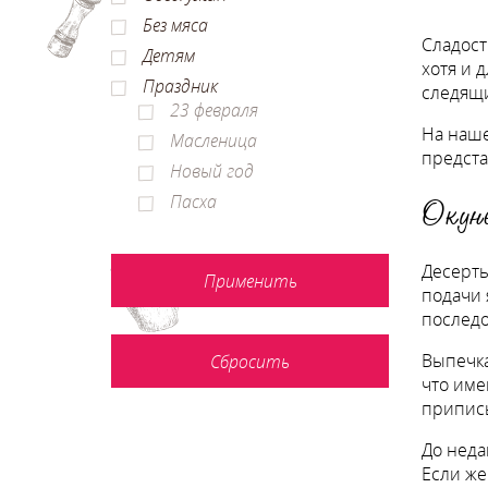
Без мяса
Сладост
Детям
хотя и 
Праздник
следящи
23 февраля
На наше
Масленица
предст
Новый год
Пасха
Окун
Десерты
подачи 
последо
Выпечка
что име
приписы
До неда
Если же