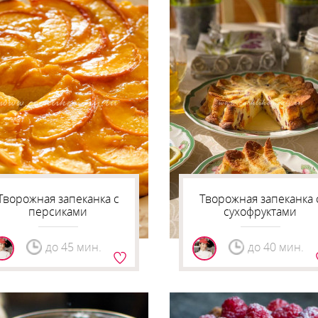
Творожная запеканка с
Творожная запеканка 
персиками
сухофруктами
до 45 мин.
до 40 мин.