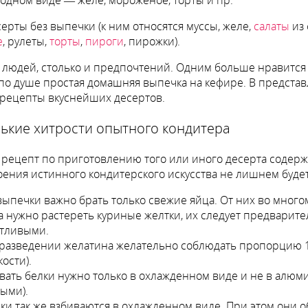
серты без выпечки (к ним относятся муссы, желе,
салаты
из 
е
, рулеты,
торты
,
пироги
, пирожки).
 людей, столько и предпочтений. Одним больше нравится
по душе простая домашняя выпечка на кефире. В представ
рецепты вкуснейших десертов.
ькие хитрости опытного кондитера
рецепт по приготовлению того или иного десерта содерж
оения истинного кондитерского искусства не лишнем будет
выпечки важно брать только свежие яйца. От них во многом
а нужно растереть куриные желтки, их следует предварител
тливыми.
разведении желатина желательно соблюдать пропорцию 1:10 
ости).
вать белки нужно только в охлажденном виде и не в алюми
ыми).
ки так же взбиваются в охлажденном виде. При этом они