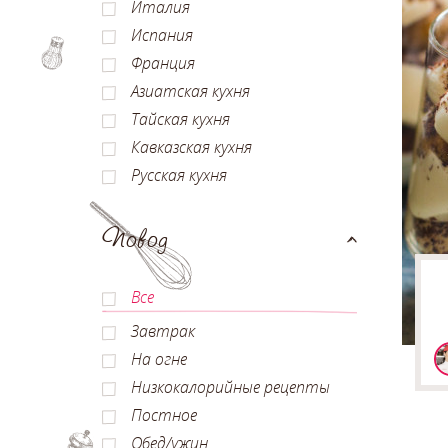
Италия
Испания
Франция
Азиатская кухня
Тайская кухня
Кавказская кухня
Русская кухня
Повод
Все
Завтрак
На огне
Низкокалорийные рецепты
Постное
Обед/ужин