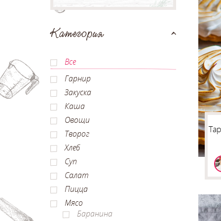
Категория
Все
Гарнир
Закуска
Каша
Овощи
Тар
Творог
Хлеб
Суп
Салат
Пицца
Мясо
Баранина