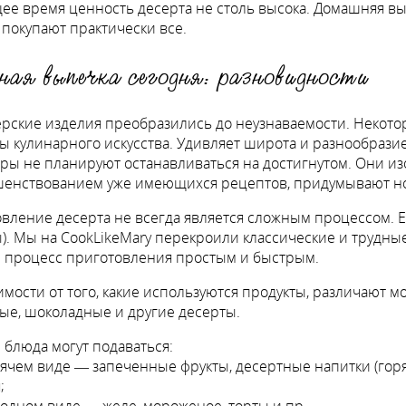
ее время ценность десерта не столь высока. Домашняя вы
, покупают практически все.
ная выпечка сегодня: разновидности
рские изделия преобразились до неузнаваемости. Некото
 кулинарного искусства. Удивляет широта и разнообрази
ры не планируют останавливаться на достигнутом. Они изо
шенствованием уже имеющихся рецептов, придумывают н
вление десерта не всегда является сложным процессом. 
). Мы на CookLikeMary перекроили классические и трудн
 процесс приготовления простым и быстрым.
имости от того, какие используются продукты, различают м
ые, шоколадные и другие десерты.
 блюда могут подаваться:
ячем виде — запеченные фрукты, десертные напитки (горя
;
одном виде — желе, мороженое, торты и пр.