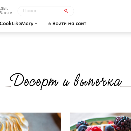
еды.
блоге
CookLikeMary
Войти на сайт
Десерт и выпечка
ницы