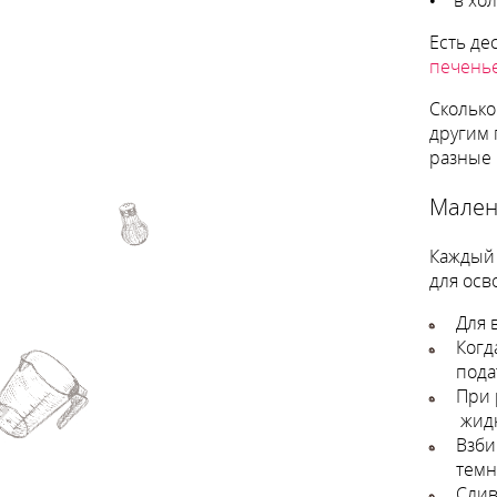
Есть де
печень
Сколько
другим 
разные 
Мален
Каждый 
для осв
Для 
Когд
пода
При 
жидк
Взби
темн
Слив