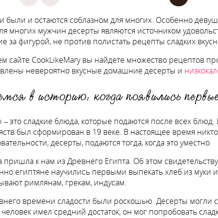
и были и остаются соблазном для многих. Особенно девуш
для многих мужчин десерты являются источником удовольс
е за фигурой, не против полистать рецепты сладких вкус
м сайте CookLikeMary вы найдете множество рецептов пр
авлены невероятно вкусные домашние десерты и
низкока
емся в историю: когда появились первы
 – это сладкие блюда, которые подаются после всех блюд.
яств был сформирован в 19 веке. В настоящее время никт
вательности, десерты, подаются тогда, когда это уместно.
 пришла к нам из Древнего Египта. Об этом свидетельству
нно египтяне научились первыми выпекать хлеб из муки 
вают римлянам, грекам, индусам.
внего времени сладости были роскошью. Десерты могли 
 человек имел средний достаток, он мог попробовать слад