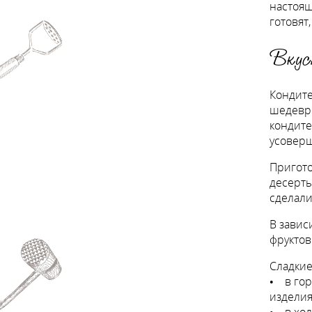
настоящ
готовят
Вкус
Кондите
шедевры
кондите
усовер
Пригото
десерты
сделали
В завис
фруктов
Сладкие
• в гор
изделия
• в хол